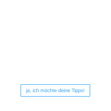
kannst du mit aufkommenden Emotionen
besser umgehen.
fühlen sich alle Beteiligten wohler.
strahlst du Souveränität aus und schaffst ein
vertrauensvolles Verhältnis.
ja, ich möchte deine Tipps!