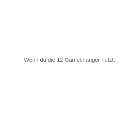
Wenn du die 12 Gamechanger nutzt,
kannst du deine Aufregung vor dem
Gespräch reduzieren.
übernimmst DU die Führung des Gesprächs.