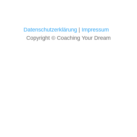
t
i
v
e
C
Datenschutzerklärung
|
Impressum
a
Copyright © Coaching Your Dream
m
p
a
i
g
n